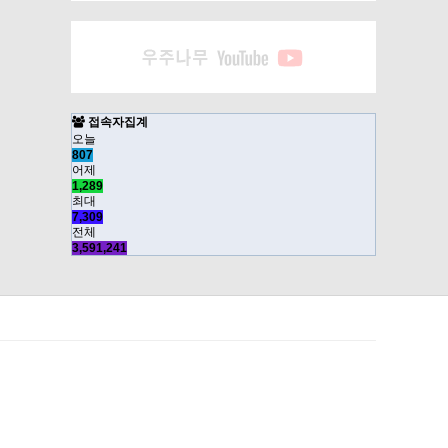
접속자집계
오늘
807
어제
1,289
최대
7,309
전체
3,591,241