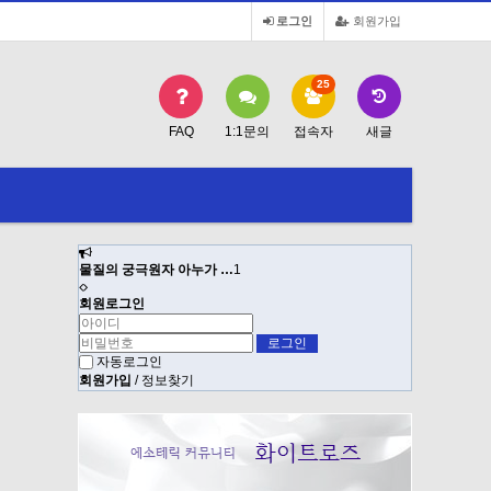
로그인
회원가입
25
FAQ
1:1문의
접속자
새글
물질의 궁극원자 아누가 …
1
물질의 궁극원
회원로그인
자동로그인
회원가입
/
정보찾기