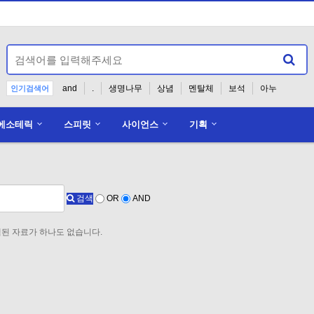
and
.
생명나무
상념
멘탈체
보석
아누
인기검색어
에소테릭
스피릿
사이언스
기획
홈페이지 준비중입니다.
검색
OR
AND
된 자료가 하나도 없습니다.