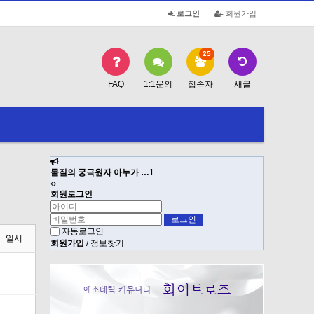
로그인
회원가입
25
FAQ
1:1문의
접속자
새글
물질의 궁극원자 아누가 …
1
물질의 궁극원
회원로그인
자동로그인
일시
회원가입
/
정보찾기