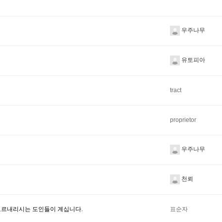
우주나무
유토피아
tract
proprietor
우주나무
천뢰
를 오르내리시는 도인들이 계십니다.
표순자