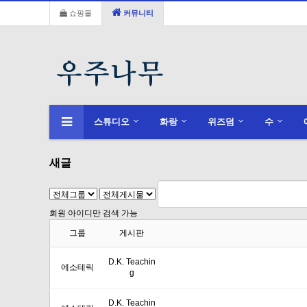
쇼핑몰
커뮤니티
스튜디오
화랑
위즈덤
수
새글
회원 아이디만 검색 가능
그룹
게시판
D.K. Teachin
에소테릭
g
D.K. Teachin