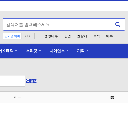
and
.
생명나무
상념
멘탈체
보석
아누
인기검색어
에소테릭
스피릿
사이언스
기획
홈페이지 준비중입니다.
검색
제목
이름