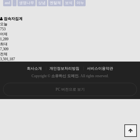
and
.
생명나무
상념
멘탈체
보석
아누
접속자집계
오늘
753
어제
1,289
최대
7,309
전체
3,591,187
회사소개
개인정보처리방침
서비스이용약관
Copyright ©
소유하신 도메인.
All rights reserved.
PC 버전으로 보기